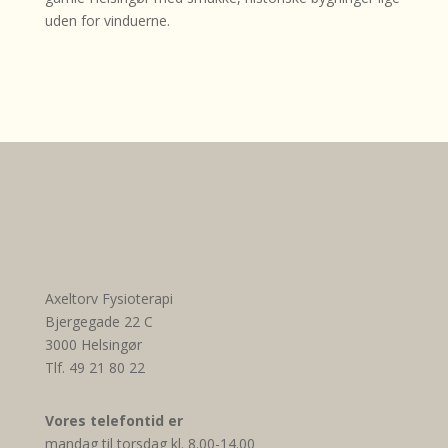
uden for vinduerne.
Axeltorv Fysioterapi
Bjergegade 22 C
3000 Helsingør
Tlf. 49 21 80 22
Vores telefontid er
mandag til torsdag kl. 8.00-14.00