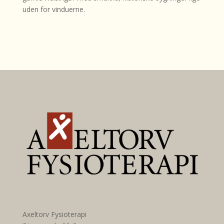
uden for vinduerne.
Axeltorv Fysioterapi