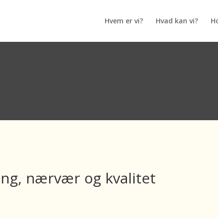
Hvem er vi?
Hvad kan vi?
H
ing, nærvær og kvalitet