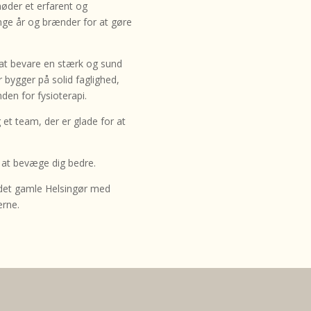
øder et erfarent og
ge år og brænder for at gøre
r at bevare en stærk og sund
 bygger på solid faglighed,
den for fysioterapi.
 et team, der er glade for at
d at bevæge dig bedre.
 i det gamle Helsingør med
erne.