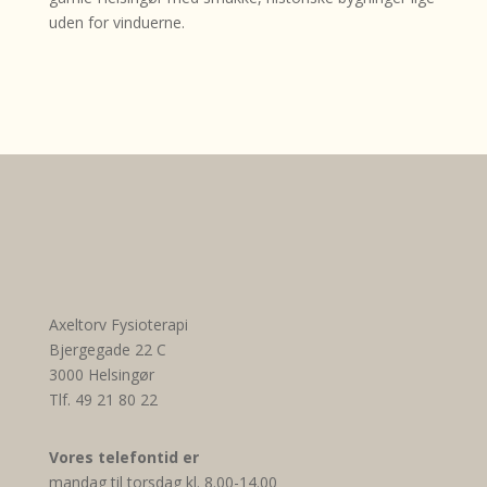
uden for vinduerne.
Axeltorv Fysioterapi
Bjergegade 22 C
3000 Helsingør
Tlf. 49 21 80 22
Vores telefontid er
mandag til torsdag kl. 8.00-14.00