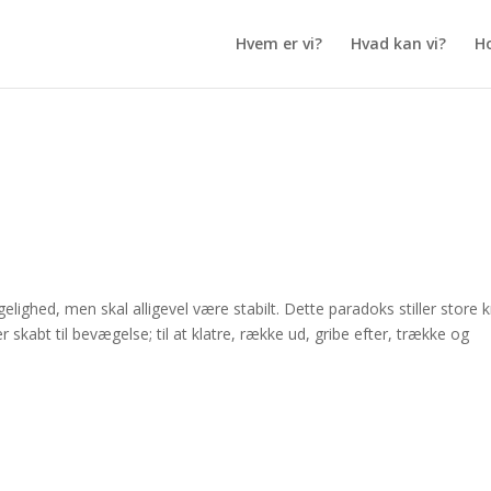
Hvem er vi?
Hvad kan vi?
H
lighed, men skal alligevel være stabilt. Dette paradoks stiller store 
skabt til bevægelse; til at klatre, række ud, gribe efter, trække og