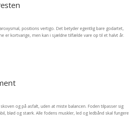
resten
paroxysmal, positions vertigo. Det betyder egentlig bare godartet,
 er kortvarige, men kan i sjældne tilfælde vare op til et halvt år.
ment
 i skoven og på asfalt, uden at miste balancen. Foden tilpasser sig
bil, blød og stærk. Alle fodens muskler, led og ledbånd skal fungere