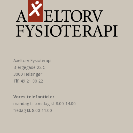
Axeltorv Fysioterapi
Bjergegade 22 C
3000 Helsingør
Tlf. 49 21 80 22
Vores telefontid er
mandag til torsdag kl. 8.00-14.00
fredag kl. 8.00-11.00