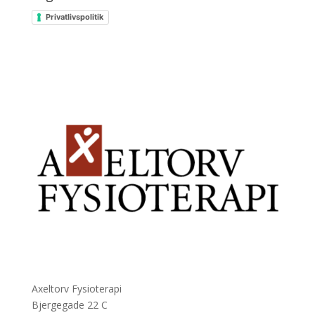
Privatlivspolitik
Axeltorv Fysioterapi
Bjergegade 22 C