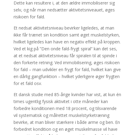
Dette kan resultere i, at den ældre immobiliserer sig
selv, og når man nedsætter aktivitetsniveauet, øges
risikoen for fald.
Et nedsat aktivitetsniveau bevirker ligeledes, at man
ikke får trænet sin kondition samt øget muskelstyrken,
hvilket ligeledes kan have en negativ effekt på kroppen.
Ved et kig på ”Den onde fald-frygt spiral” kan det ses,
at et nedsat aktivitetsniveau får spiralen til at spinde i
den forkerte retning. Ved immobilisering, øges risikoen
for fald – man udvikler en frygt for fald, hvilket kan give
en dårlig gangfunktion – hvilket yderligere øger frygten
for et fald osv.
Et dansk studie med 85-årige kvinder har vist, at kun én
times ugentlig fysisk aktivitet i otte måneder kan
forbedre konditionen med 18 procent, og tilsvarende
vil systematisk og målrettet muskelstyrketræning
bevirke, at man bliver stærkere i både arme og ben. En
forbedret kondition og en øget muskelmasse vil have