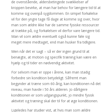
de ovenstående, aldersbetingede svækkelser af
kroppen bevirke, at man har behov for længere tid til at
komme sig ovenpå sygdommen. En simpel forkølelse
vil for den yngre tage få dage at komme sig over, hvor
man som ældre ikke har de samme fysiske ressourcer
at trække på, og forkølelsen vil derfor vare længere tid.
Man vil som ældre eventuelt også kunne føle sig
meget mere medtaget, end man husker fra tidligere.
Men når det er sagt – så er der ingen grund til at
benægte, at motion og specifik træning kan være en
hjælp og til tider en nødvendig aktivitet.
For selvom man er oppe i årene, kan man stadig
forbedre sin kondition betydeligt. Såfremt man
begynder at træne som 60-årig, kan konditionen nå det
niveau, man havde i 50 års alderen. Jo dårligere
konditionen er som udgangspunkt, jo mindre fysisk
aktivitet og træning skal der til for at øge konditionen.
Ligeledes har studier vist, at hvis man som ældre