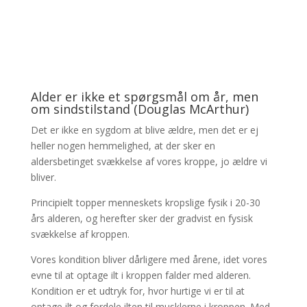
Alder er ikke et spørgsmål om år, men
om sindstilstand (Douglas McArthur)
Det er ikke en sygdom at blive ældre, men det er ej
heller nogen hemmelighed, at der sker en
aldersbetinget svækkelse af vores kroppe, jo ældre vi
bliver.
Principielt topper menneskets kropslige fysik i 20-30
års alderen, og herefter sker der gradvist en fysisk
svækkelse af kroppen.
Vores kondition bliver dårligere med årene, idet vores
evne til at optage ilt i kroppen falder med alderen.
Kondition er et udtryk for, hvor hurtige vi er til at
optage ilt og fordele ilten til musklerne i kroppen. Med