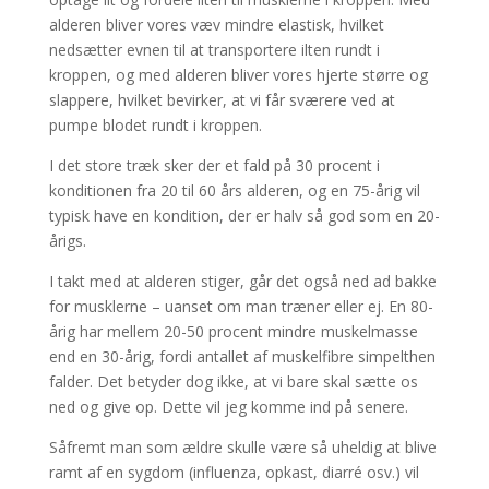
alderen bliver vores væv mindre elastisk, hvilket
nedsætter evnen til at transportere ilten rundt i
kroppen, og med alderen bliver vores hjerte større og
slappere, hvilket bevirker, at vi får sværere ved at
pumpe blodet rundt i kroppen.
I det store træk sker der et fald på 30 procent i
konditionen fra 20 til 60 års alderen, og en 75-årig vil
typisk have en kondition, der er halv så god som en 20-
årigs.
I takt med at alderen stiger, går det også ned ad bakke
for musklerne – uanset om man træner eller ej. En 80-
årig har mellem 20-50 procent mindre muskelmasse
end en 30-årig, fordi antallet af muskelfibre simpelthen
falder. Det betyder dog ikke, at vi bare skal sætte os
ned og give op. Dette vil jeg komme ind på senere.
Såfremt man som ældre skulle være så uheldig at blive
ramt af en sygdom (influenza, opkast, diarré osv.) vil