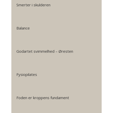
Smerter i skulderen
Balance
Godartet svimmelhed – Øresten
Fysiopilates
Foden er kroppens fundament