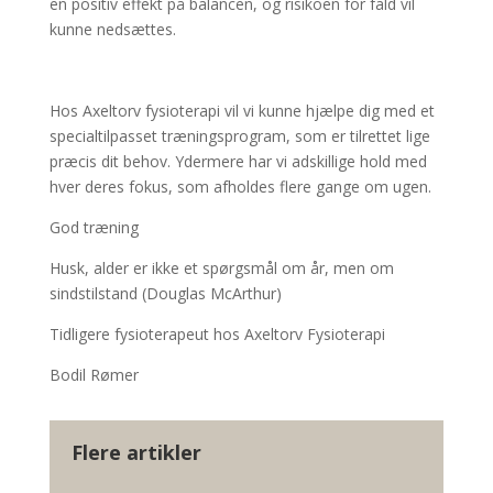
en positiv effekt på balancen, og risikoen for fald vil
kunne nedsættes.
Hos Axeltorv fysioterapi vil vi kunne hjælpe dig med et
specialtilpasset træningsprogram, som er tilrettet lige
præcis dit behov. Ydermere har vi adskillige hold med
hver deres fokus, som afholdes flere gange om ugen.
God træning
Husk, alder er ikke et spørgsmål om år, men om
sindstilstand (Douglas McArthur)
Tidligere fysioterapeut hos Axeltorv Fysioterapi
Bodil Rømer
Flere artikler