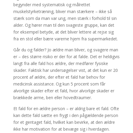
begynder med systematisk og målrettet
muskelstyrketræning, bliver man stærkere – ikke så
stærk som da man var ung, men stærk i forhold til sin
alder. Og hører man til den svageste gruppe, kan det
for eksempel betyde, at det bliver lettere at rejse sig
fra en stol eller bære varerne hjem fra supermarkedet.
Går du og falder? Jo ældre man bliver, og svagere man
er – des større risiko er der for at falde. Det er heldigvis
langt fra alle fald hos ældre, der medfører fysiske
skader. Faktisk har undersøgelser vist, at det kun er 20
procent af ældre, der efter et fald har behov for
medicinsk assistance. Og kun 5 procent som får
alvorlige skader efter et fald, hvor alvorlige skader er
brækkede arme, ben eller hovedtraumer.
Et fald for en ældre person – er aldrig bare et fald. Ofte
kan dette fald sætte en frygt i den pågældende person
for et gentaget fald, hvilket kan bevirke, at den ældre
ikke har motivation for at bevæge sig i hverdagen.