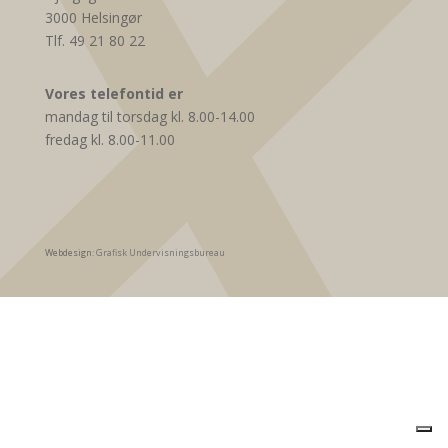
3000 Helsingør
Tlf. 49 21 80 22
Vores telefontid er
mandag til torsdag kl. 8.00-14.00
fredag kl. 8.00-11.00
Webdesign:
Grafisk Undervisningsbureau