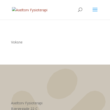
Voksne
Axeltorv Fysioterapi
Bjergegade 22 C