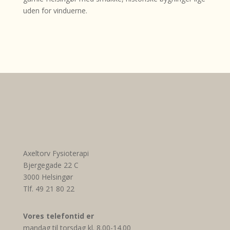
uden for vinduerne.
Axeltorv Fysioterapi
Bjergegade 22 C
3000 Helsingør
Tlf. 49 21 80 22
Vores telefontid er
mandag til torsdag kl. 8.00-14.00